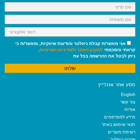
k
p
m
אני מאשר/ת קבלת ניוזלטר והודעות שיווקיות, ומאשר/ת כי
קראתי והסכמתי
לתקנון האתר
ולמדיניות הפרטיות
.
ניתן לבטל את ההרשמה בכל עת
מסע אחר אונליין
English
צור קשר
אודות
מידע למפרסמים
תנאי שימוש באתר
רשימת מוצרים
ארכיון ניוזלטר