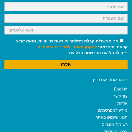
k
p
m
אני מאשר/ת קבלת ניוזלטר והודעות שיווקיות, ומאשר/ת כי
קראתי והסכמתי
לתקנון האתר
ולמדיניות הפרטיות
.
ניתן לבטל את ההרשמה בכל עת
מסע אחר אונליין
English
צור קשר
אודות
מידע למפרסמים
תנאי שימוש באתר
רשימת מוצרים
ארכיון ניוזלטר