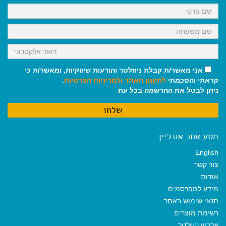
k
p
m
אני מאשר/ת קבלת ניוזלטר והודעות שיווקיות, ומאשר/ת כי
קראתי והסכמתי
לתקנון האתר
ולמדיניות הפרטיות
.
ניתן לבטל את ההרשמה בכל עת
מסע אחר אונליין
English
צור קשר
אודות
מידע למפרסמים
תנאי שימוש באתר
רשימת מוצרים
ארכיון ניוזלטר