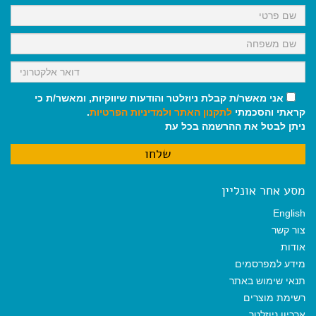
k
p
m
אני מאשר/ת קבלת ניוזלטר והודעות שיווקיות, ומאשר/ת כי
קראתי והסכמתי
לתקנון האתר
ולמדיניות הפרטיות
.
ניתן לבטל את ההרשמה בכל עת
מסע אחר אונליין
English
צור קשר
אודות
מידע למפרסמים
תנאי שימוש באתר
רשימת מוצרים
ארכיון ניוזלטר