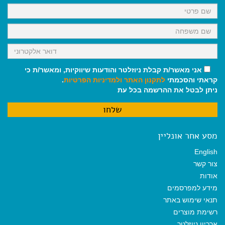
k
p
m
אני מאשר/ת קבלת ניוזלטר והודעות שיווקיות, ומאשר/ת כי
קראתי והסכמתי
לתקנון האתר
ולמדיניות הפרטיות
.
ניתן לבטל את ההרשמה בכל עת
מסע אחר אונליין
English
צור קשר
אודות
מידע למפרסמים
תנאי שימוש באתר
רשימת מוצרים
ארכיון ניוזלטר