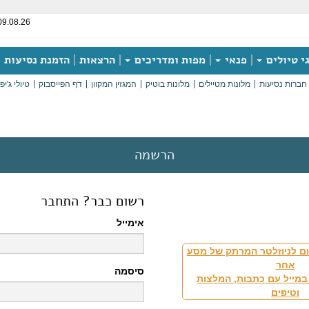
09.08.26
י טיולים
פנאי
מפות ומדריכים
הרצאות
הזמנת נסיעות
חברות נסיעות
מלונות מטיילים
מלונות בוטיק
המגזין המקוון
דף הפייסבוק
טיולי ג'יפ
הרשמה
רשום כבר? התחבר
אימייל
ם לניוזלטר המרתק של מסע
אחר
סיסמה
במייל עם כתבות, המלצות
וטיפים