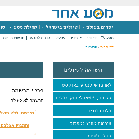
יעדים בעולם
טיולים בישראל
קהילת מסע
סוג
מסע TV
טריוויה
מדריכים דיגיטליים
הכנות לנסיעה
חדשות תיירות
דף הבית
/
הרשמה
השראה לטיולים
לאן כדאי לנסוע באוגוסט
פרטי הרשמה
טקסים, פסטיבלים וקרנבלים
הרשמה לא פעילה
בלוג נדודים
הירשמו ללא תשלו
אירופה מחוץ למסלול
והמגזין אצלכם 
טיולי ג'יפים