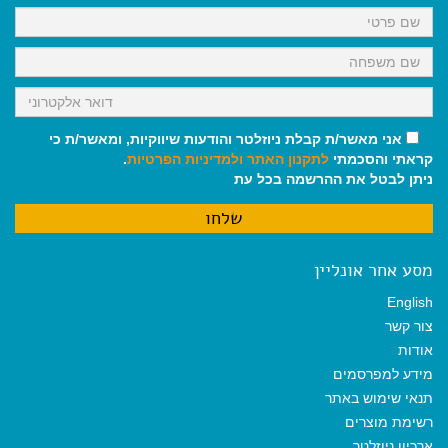
k
p
m
אני מאשר/ת קבלת ניוזלטר והודעות שיווקיות, ומאשר/ת כי
קראתי והסכמתי
לתקנון האתר
ולמדיניות הפרטיות
.
ניתן לבטל את ההרשמה בכל עת
מסע אחר אונליין
English
צור קשר
אודות
מידע למפרסמים
תנאי שימוש באתר
רשימת מוצרים
ארכיון ניוזלטר