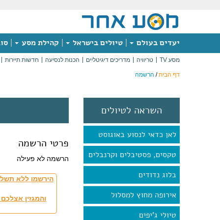
יעדים בעולם
טיולים בישראל
קהילת מסע
סוג
מסע TV
טריוויה
מדריכים דיגיטליים
הכנות לנסיעה
חדשות תיירות
דף הבית
/
הרשמה
השראה לטיולים
לאן כדאי לנסוע באוגוסט
פרטי הרשמה
טקסים, פסטיבלים וקרנבלים
הרשמה לא פעילה
בלוג נדודים
הירשמו ללא תשלו
אירופה מחוץ למסלול
והמגזין אצלכם 
טיולי ג'יפים