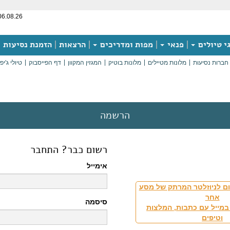
06.08.26
י טיולים
פנאי
מפות ומדריכים
הרצאות
הזמנת נסיעות
חברות נסיעות
מלונות מטיילים
מלונות בוטיק
המגזין המקוון
דף הפייסבוק
טיולי ג'יפ
הרשמה
רשום כבר? התחבר
אימייל
ם לניוזלטר המרתק של מסע
אחר
סיסמה
במייל עם כתבות, המלצות
וטיפים