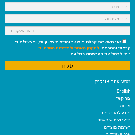
k
p
m
אני מאשר/ת קבלת ניוזלטר והודעות שיווקיות, ומאשר/ת כי
קראתי והסכמתי
לתקנון האתר
ולמדיניות הפרטיות
.
ניתן לבטל את ההרשמה בכל עת
מסע אחר אונליין
English
צור קשר
אודות
מידע למפרסמים
תנאי שימוש באתר
רשימת מוצרים
ארכיון ניוזלטר