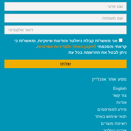
k
p
m
אני מאשר/ת קבלת ניוזלטר והודעות שיווקיות, ומאשר/ת כי
קראתי והסכמתי
לתקנון האתר
ולמדיניות הפרטיות
.
ניתן לבטל את ההרשמה בכל עת
מסע אחר אונליין
English
צור קשר
אודות
מידע למפרסמים
תנאי שימוש באתר
רשימת מוצרים
ארכיון ניוזלטר