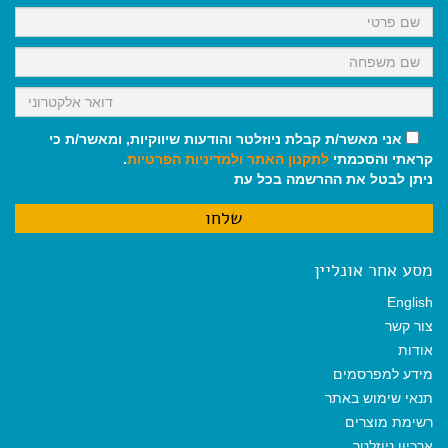
k
p
m
אני מאשר/ת קבלת ניוזלטר והודעות שיווקיות, ומאשר/ת כי
קראתי והסכמתי
לתקנון האתר
ולמדיניות הפרטיות
.
ניתן לבטל את ההרשמה בכל עת
מסע אחר אונליין
English
צור קשר
אודות
מידע למפרסמים
תנאי שימוש באתר
רשימת מוצרים
ארכיון ניוזלטר