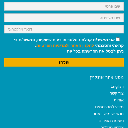
k
p
m
אני מאשר/ת קבלת ניוזלטר והודעות שיווקיות, ומאשר/ת כי
קראתי והסכמתי
לתקנון האתר
ולמדיניות הפרטיות
.
ניתן לבטל את ההרשמה בכל עת
מסע אחר אונליין
English
צור קשר
אודות
מידע למפרסמים
תנאי שימוש באתר
רשימת מוצרים
ארכיון ניוזלטר