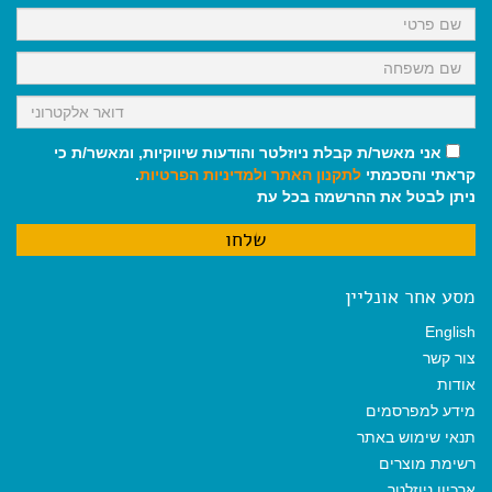
k
p
m
אני מאשר/ת קבלת ניוזלטר והודעות שיווקיות, ומאשר/ת כי
קראתי והסכמתי
לתקנון האתר
ולמדיניות הפרטיות
.
ניתן לבטל את ההרשמה בכל עת
מסע אחר אונליין
English
צור קשר
אודות
מידע למפרסמים
תנאי שימוש באתר
רשימת מוצרים
ארכיון ניוזלטר