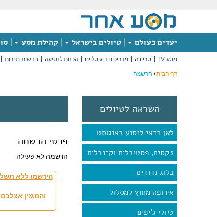
יעדים בעולם
טיולים בישראל
קהילת מסע
סוג
מסע TV
טריוויה
מדריכים דיגיטליים
הכנות לנסיעה
חדשות תיירות
דף הבית
/
הרשמה
השראה לטיולים
לאן כדאי לנסוע באוגוסט
פרטי הרשמה
טקסים, פסטיבלים וקרנבלים
הרשמה לא פעילה
בלוג נדודים
הירשמו ללא תשלו
אירופה מחוץ למסלול
והמגזין אצלכם 
טיולי ג'יפים