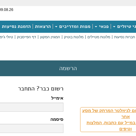
09.08.26
י טיולים
פנאי
מפות ומדריכים
הרצאות
הזמנת נסיעות
חברות נסיעות
מלונות מטיילים
מלונות בוטיק
המגזין המקוון
דף הפייסבוק
טיולי ג'יפ
הרשמה
רשום כבר? התחבר
אימייל
ם לניוזלטר המרתק של מסע
אחר
סיסמה
במייל עם כתבות, המלצות
וטיפים