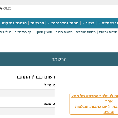
09.08.26
י טיולים
פנאי
מפות ומדריכים
הרצאות
הזמנת נסיעות
חברות נסיעות
מלונות מטיילים
מלונות בוטיק
המגזין המקוון
דף הפייסבוק
טיולי ג'יפ
הרשמה
רשום כבר? התחבר
אימייל
ם לניוזלטר המרתק של מסע
אחר
סיסמה
במייל עם כתבות, המלצות
וטיפים