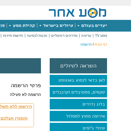
יעדים בעולם
טיולים בישראל
קהילת מסע
סוג
מסע TV
טריוויה
מדריכים דיגיטליים
הכנות לנסיעה
חדשות תיירות
דף הבית
/
הרשמה
השראה לטיולים
לאן כדאי לנסוע באוגוסט
פרטי הרשמה
טקסים, פסטיבלים וקרנבלים
הרשמה לא פעילה
בלוג נדודים
הירשמו ללא תשלו
אירופה מחוץ למסלול
והמגזין אצלכם 
טיולי ג'יפים