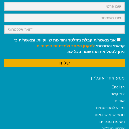
k
p
m
אני מאשר/ת קבלת ניוזלטר והודעות שיווקיות, ומאשר/ת כי
קראתי והסכמתי
לתקנון האתר
ולמדיניות הפרטיות
.
ניתן לבטל את ההרשמה בכל עת
מסע אחר אונליין
English
צור קשר
אודות
מידע למפרסמים
תנאי שימוש באתר
רשימת מוצרים
ארכיון ניוזלטר