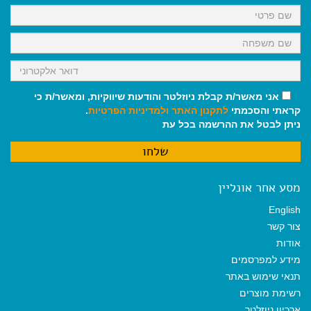
k
p
m
אני מאשר/ת קבלת ניוזלטר והודעות שיווקיות, ומאשר/ת כי
קראתי והסכמתי
לתקנון האתר
ולמדיניות הפרטיות
.
ניתן לבטל את ההרשמה בכל עת
מסע אחר אונליין
English
צור קשר
אודות
מידע למפרסמים
תנאי שימוש באתר
רשימת מוצרים
ארכיון ניוזלטר