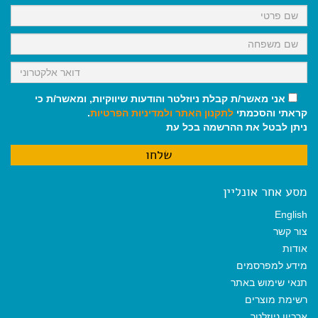
k
p
m
אני מאשר/ת קבלת ניוזלטר והודעות שיווקיות, ומאשר/ת כי
קראתי והסכמתי
לתקנון האתר
ולמדיניות הפרטיות
.
ניתן לבטל את ההרשמה בכל עת
מסע אחר אונליין
English
צור קשר
אודות
מידע למפרסמים
תנאי שימוש באתר
רשימת מוצרים
ארכיון ניוזלטר