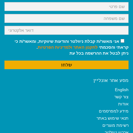
k
p
m
אני מאשר/ת קבלת ניוזלטר והודעות שיווקיות, ומאשר/ת כי
קראתי והסכמתי
לתקנון האתר
ולמדיניות הפרטיות
.
ניתן לבטל את ההרשמה בכל עת
מסע אחר אונליין
English
צור קשר
אודות
מידע למפרסמים
תנאי שימוש באתר
רשימת מוצרים
ארכיון ניוזלטר