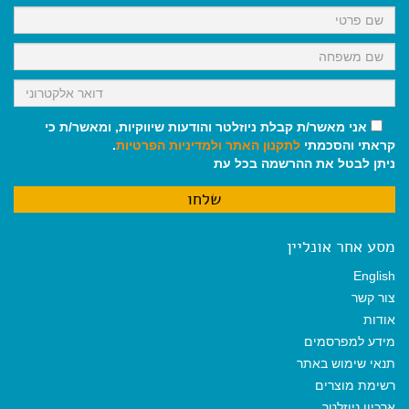
k
p
m
אני מאשר/ת קבלת ניוזלטר והודעות שיווקיות, ומאשר/ת כי
קראתי והסכמתי
לתקנון האתר
ולמדיניות הפרטיות
.
ניתן לבטל את ההרשמה בכל עת
מסע אחר אונליין
English
צור קשר
אודות
מידע למפרסמים
תנאי שימוש באתר
רשימת מוצרים
ארכיון ניוזלטר