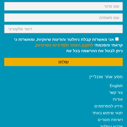
k
p
m
אני מאשר/ת קבלת ניוזלטר והודעות שיווקיות, ומאשר/ת כי
קראתי והסכמתי
לתקנון האתר
ולמדיניות הפרטיות
.
ניתן לבטל את ההרשמה בכל עת
מסע אחר אונליין
English
צור קשר
אודות
מידע למפרסמים
תנאי שימוש באתר
רשימת מוצרים
ארכיון ניוזלטר