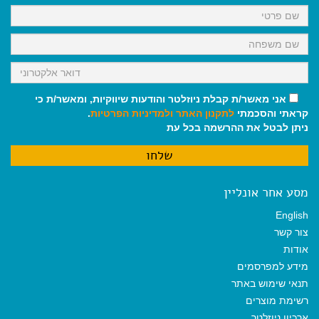
k
p
m
אני מאשר/ת קבלת ניוזלטר והודעות שיווקיות, ומאשר/ת כי
קראתי והסכמתי
לתקנון האתר
ולמדיניות הפרטיות
.
ניתן לבטל את ההרשמה בכל עת
מסע אחר אונליין
English
צור קשר
אודות
מידע למפרסמים
תנאי שימוש באתר
רשימת מוצרים
ארכיון ניוזלטר