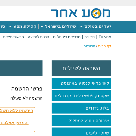
יעדים בעולם
טיולים בישראל
קהילת מסע
סוג
מסע TV
טריוויה
מדריכים דיגיטליים
הכנות לנסיעה
חדשות תיירות
דף הבית
/
הרשמה
השראה לטיולים
לאן כדאי לנסוע באוגוסט
פרטי הרשמה
טקסים, פסטיבלים וקרנבלים
הרשמה לא פעילה
בלוג נדודים
הירשמו ללא תשלו
אירופה מחוץ למסלול
והמגזין אצלכם 
טיולי ג'יפים