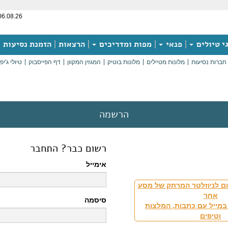
06.08.26
י טיולים
פנאי
מפות ומדריכים
הרצאות
הזמנת נסיעות
חברות נסיעות
מלונות מטיילים
מלונות בוטיק
המגזין המקוון
דף הפייסבוק
טיולי ג'יפ
הרשמה
רשום כבר? התחבר
אימייל
ם לניוזלטר המרתק של מסע
אחר
סיסמה
במייל עם כתבות, המלצות
וטיפים