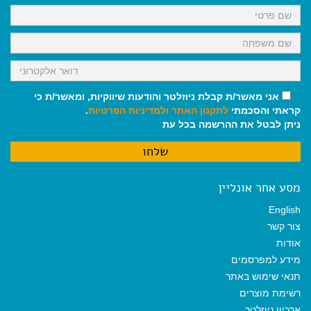
k
p
m
אני מאשר/ת קבלת ניוזלטר והודעות שיווקיות, ומאשר/ת כי
קראתי והסכמתי
לתקנון האתר
ולמדיניות הפרטיות
.
ניתן לבטל את ההרשמה בכל עת
מסע אחר אונליין
English
צור קשר
אודות
מידע למפרסמים
תנאי שימוש באתר
רשימת מוצרים
ארכיון ניוזלטר