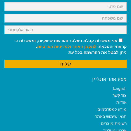
k
p
m
אני מאשר/ת קבלת ניוזלטר והודעות שיווקיות, ומאשר/ת כי
קראתי והסכמתי
לתקנון האתר
ולמדיניות הפרטיות
.
ניתן לבטל את ההרשמה בכל עת
מסע אחר אונליין
English
צור קשר
אודות
מידע למפרסמים
תנאי שימוש באתר
רשימת מוצרים
ארכיון ניוזלטר