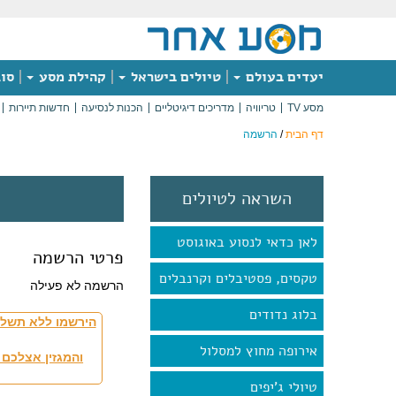
יעדים בעולם
טיולים בישראל
קהילת מסע
סוג
מסע TV
טריוויה
מדריכים דיגיטליים
הכנות לנסיעה
חדשות תיירות
דף הבית
/
הרשמה
השראה לטיולים
לאן כדאי לנסוע באוגוסט
פרטי הרשמה
טקסים, פסטיבלים וקרנבלים
הרשמה לא פעילה
בלוג נדודים
הירשמו ללא תשלו
אירופה מחוץ למסלול
והמגזין אצלכם 
טיולי ג'יפים