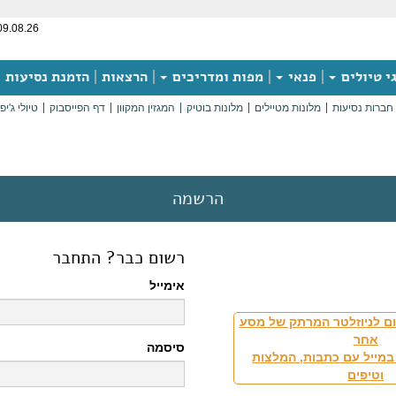
09.08.26
י טיולים
פנאי
מפות ומדריכים
הרצאות
הזמנת נסיעות
חברות נסיעות
מלונות מטיילים
מלונות בוטיק
המגזין המקוון
דף הפייסבוק
טיולי ג'יפ
הרשמה
רשום כבר? התחבר
אימייל
ם לניוזלטר המרתק של מסע
אחר
סיסמה
במייל עם כתבות, המלצות
וטיפים