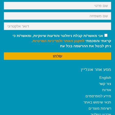
k
p
m
אני מאשר/ת קבלת ניוזלטר והודעות שיווקיות, ומאשר/ת כי
קראתי והסכמתי
לתקנון האתר
ולמדיניות הפרטיות
.
ניתן לבטל את ההרשמה בכל עת
מסע אחר אונליין
English
צור קשר
אודות
מידע למפרסמים
תנאי שימוש באתר
רשימת מוצרים
ארכיון ניוזלטר