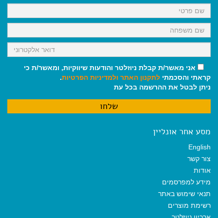
k
p
m
אני מאשר/ת קבלת ניוזלטר והודעות שיווקיות, ומאשר/ת כי
קראתי והסכמתי
לתקנון האתר
ולמדיניות הפרטיות
.
ניתן לבטל את ההרשמה בכל עת
מסע אחר אונליין
English
צור קשר
אודות
מידע למפרסמים
תנאי שימוש באתר
רשימת מוצרים
ארכיון ניוזלטר