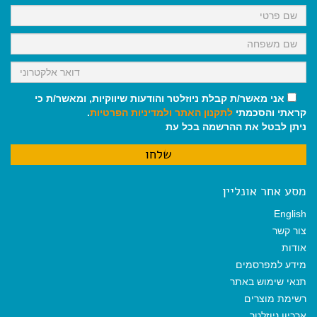
k
p
m
אני מאשר/ת קבלת ניוזלטר והודעות שיווקיות, ומאשר/ת כי
קראתי והסכמתי
לתקנון האתר
ולמדיניות הפרטיות
.
ניתן לבטל את ההרשמה בכל עת
מסע אחר אונליין
English
צור קשר
אודות
מידע למפרסמים
תנאי שימוש באתר
רשימת מוצרים
ארכיון ניוזלטר