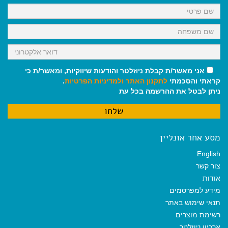
k
p
m
אני מאשר/ת קבלת ניוזלטר והודעות שיווקיות, ומאשר/ת כי
קראתי והסכמתי
לתקנון האתר
ולמדיניות הפרטיות
.
ניתן לבטל את ההרשמה בכל עת
מסע אחר אונליין
English
צור קשר
אודות
מידע למפרסמים
תנאי שימוש באתר
רשימת מוצרים
ארכיון ניוזלטר