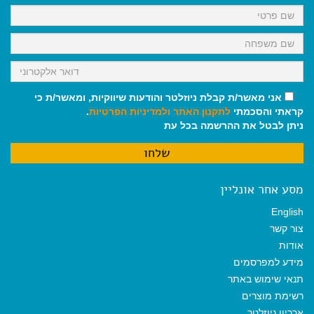
k
p
m
אני מאשר/ת קבלת ניוזלטר והודעות שיווקיות, ומאשר/ת כי
קראתי והסכמתי
לתקנון האתר
ולמדיניות הפרטיות
.
ניתן לבטל את ההרשמה בכל עת
מסע אחר אונליין
English
צור קשר
אודות
מידע למפרסמים
תנאי שימוש באתר
רשימת מוצרים
ארכיון ניוזלטר