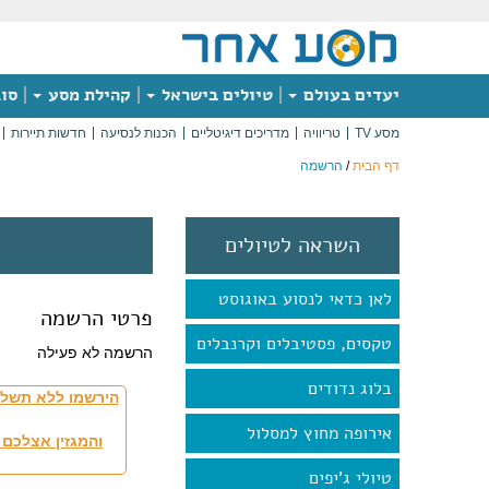
יעדים בעולם
טיולים בישראל
קהילת מסע
סוג
מסע TV
טריוויה
מדריכים דיגיטליים
הכנות לנסיעה
חדשות תיירות
דף הבית
/
הרשמה
השראה לטיולים
לאן כדאי לנסוע באוגוסט
פרטי הרשמה
טקסים, פסטיבלים וקרנבלים
הרשמה לא פעילה
בלוג נדודים
הירשמו ללא תשלו
אירופה מחוץ למסלול
והמגזין אצלכם 
טיולי ג'יפים