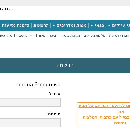
06.08.26
י טיולים
פנאי
מפות ומדריכים
הרצאות
הזמנת נסיעות
חברות נסיעות
מלונות מטיילים
מלונות בוטיק
המגזין המקוון
דף הפייסבוק
טיולי ג'יפ
הרשמה
רשום כבר? התחבר
אימייל
ם לניוזלטר המרתק של מסע
אחר
סיסמה
במייל עם כתבות, המלצות
וטיפים