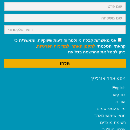
k
p
m
אני מאשר/ת קבלת ניוזלטר והודעות שיווקיות, ומאשר/ת כי
קראתי והסכמתי
לתקנון האתר
ולמדיניות הפרטיות
.
ניתן לבטל את ההרשמה בכל עת
מסע אחר אונליין
English
צור קשר
אודות
מידע למפרסמים
תנאי שימוש באתר
רשימת מוצרים
ארכיון ניוזלטר