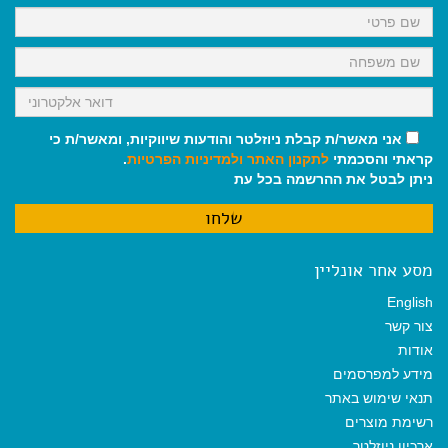
k
p
m
אני מאשר/ת קבלת ניוזלטר והודעות שיווקיות, ומאשר/ת כי
קראתי והסכמתי
לתקנון האתר
ולמדיניות הפרטיות
.
ניתן לבטל את ההרשמה בכל עת
מסע אחר אונליין
English
צור קשר
אודות
מידע למפרסמים
תנאי שימוש באתר
רשימת מוצרים
ארכיון ניוזלטר