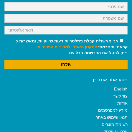
k
p
m
אני מאשר/ת קבלת ניוזלטר והודעות שיווקיות, ומאשר/ת כי
קראתי והסכמתי
לתקנון האתר
ולמדיניות הפרטיות
.
ניתן לבטל את ההרשמה בכל עת
מסע אחר אונליין
English
צור קשר
אודות
מידע למפרסמים
תנאי שימוש באתר
רשימת מוצרים
ארכיון ניוזלטר