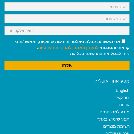
k
p
m
אני מאשר/ת קבלת ניוזלטר והודעות שיווקיות, ומאשר/ת כי
קראתי והסכמתי
לתקנון האתר
ולמדיניות הפרטיות
.
ניתן לבטל את ההרשמה בכל עת
מסע אחר אונליין
English
צור קשר
אודות
מידע למפרסמים
תנאי שימוש באתר
רשימת מוצרים
ארכיון ניוזלטר