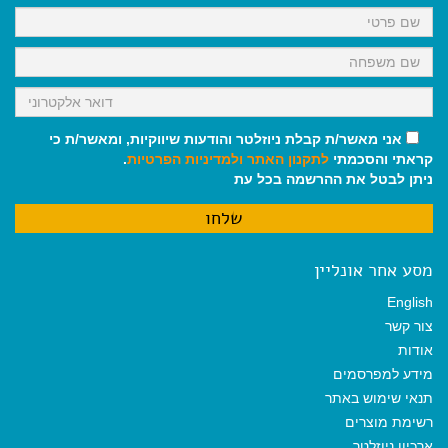
k
p
m
אני מאשר/ת קבלת ניוזלטר והודעות שיווקיות, ומאשר/ת כי
קראתי והסכמתי
לתקנון האתר
ולמדיניות הפרטיות
.
ניתן לבטל את ההרשמה בכל עת
מסע אחר אונליין
English
צור קשר
אודות
מידע למפרסמים
תנאי שימוש באתר
רשימת מוצרים
ארכיון ניוזלטר