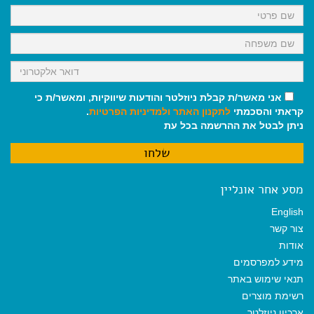
k
p
m
אני מאשר/ת קבלת ניוזלטר והודעות שיווקיות, ומאשר/ת כי
קראתי והסכמתי
לתקנון האתר
ולמדיניות הפרטיות
.
ניתן לבטל את ההרשמה בכל עת
מסע אחר אונליין
English
צור קשר
אודות
מידע למפרסמים
תנאי שימוש באתר
רשימת מוצרים
ארכיון ניוזלטר