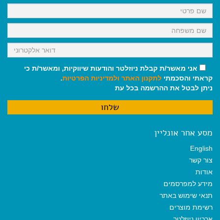
k
p
m
אני מאשר/ת קבלת ניוזלטר והודעות שיווקיות, ומאשר/ת כי
קראתי והסכמתי
לתקנון האתר
ולמדיניות הפרטיות
.
ניתן לבטל את ההרשמה בכל עת
מסע אחר אונליין
English
צור קשר
אודות
מידע למפרסמים
תנאי שימוש באתר
רשימת מוצרים
ארכיון ניוזלטר