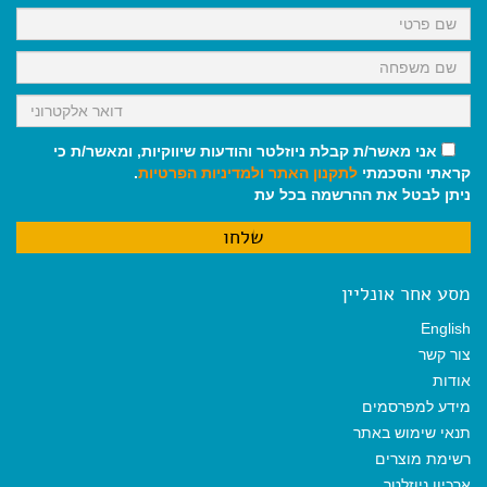
k
p
m
אני מאשר/ת קבלת ניוזלטר והודעות שיווקיות, ומאשר/ת כי
קראתי והסכמתי
לתקנון האתר
ולמדיניות הפרטיות
.
ניתן לבטל את ההרשמה בכל עת
מסע אחר אונליין
English
צור קשר
אודות
מידע למפרסמים
תנאי שימוש באתר
רשימת מוצרים
ארכיון ניוזלטר