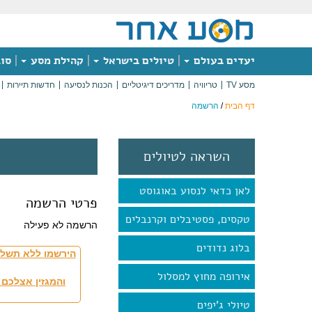
יעדים בעולם
טיולים בישראל
קהילת מסע
סוג
מסע TV
טריוויה
מדריכים דיגיטליים
הכנות לנסיעה
חדשות תיירות
דף הבית
/
הרשמה
השראה לטיולים
לאן כדאי לנסוע באוגוסט
פרטי הרשמה
טקסים, פסטיבלים וקרנבלים
הרשמה לא פעילה
בלוג נדודים
הירשמו ללא תשלו
אירופה מחוץ למסלול
והמגזין אצלכם 
טיולי ג'יפים