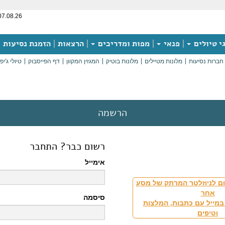
07.08.26
י טיולים
פנאי
מפות ומדריכים
הרצאות
הזמנת נסיעות
חברות נסיעות
מלונות מטיילים
מלונות בוטיק
המגזין המקוון
דף הפייסבוק
טיולי ג'יפ
הרשמה
רשום כבר? התחבר
אימייל
ם לניוזלטר המרתק של מסע
אחר
סיסמה
במייל עם כתבות, המלצות
וטיפים