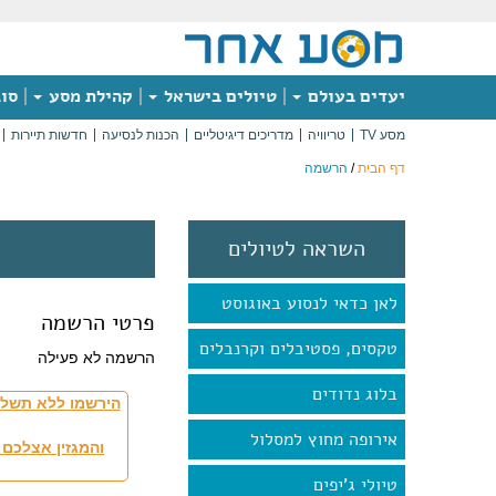
יעדים בעולם
טיולים בישראל
קהילת מסע
סוג
מסע TV
טריוויה
מדריכים דיגיטליים
הכנות לנסיעה
חדשות תיירות
דף הבית
/
הרשמה
השראה לטיולים
לאן כדאי לנסוע באוגוסט
פרטי הרשמה
טקסים, פסטיבלים וקרנבלים
הרשמה לא פעילה
בלוג נדודים
הירשמו ללא תשלו
אירופה מחוץ למסלול
והמגזין אצלכם 
טיולי ג'יפים