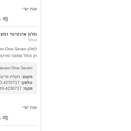
ענת יערי
ש
מלון אינטימי ומע
הולנד
חן וכולל שמונה סווי
Seven-One-Seven
מקום:
תעלת פרינס
טלפון:
31-20-4270717
פקס:
31-20-4230717
ענת יערי
ש