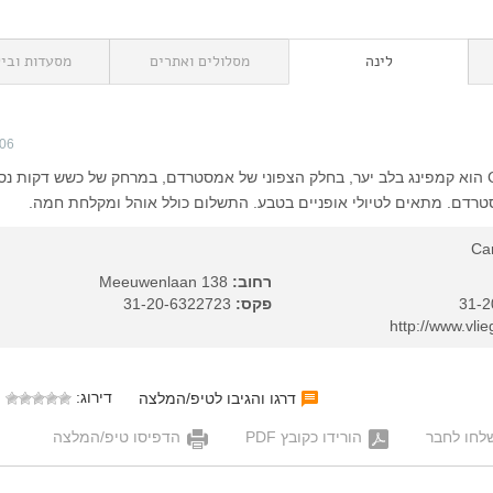
לינה
מסלולים ואתרים
מסעדות וביל
006
Camping Vliegenbos הוא קמפינג בלב יער, בחלק הצפוני של אמסטרדם, במרחק של כשש דקות נ
רדם. מתאים לטיולי אופניים בטבע. התשלום כולל אוהל ומקלחת חמה.
Ca
רחוב:
Meeuwenlaan 138
פקס:
31-20-6322723
דירוג:
דרגו והגיבו לטיפ/המלצה
לחו לחבר
הורידו כקובץ PDF
הדפיסו טיפ/המלצה