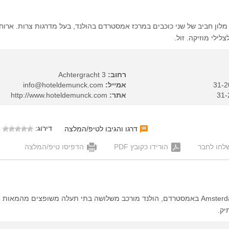
Hotel de  הוא מלון חביב של שני כוכבים במרכז אמסטרדם בהולנד, בעל מדרגות צרות. ארו
לילי מוזיקה. זול.
רחוב:
Achtergracht 3
אמייל:
info@hoteldemunck.com
אתר:
http://www.hoteldemunck.com
דירוג:
דרגו והגיבו לטיפ/המלצה
לחו לחבר
הורידו כקובץ PDF
הדפיסו טיפ/המלצה