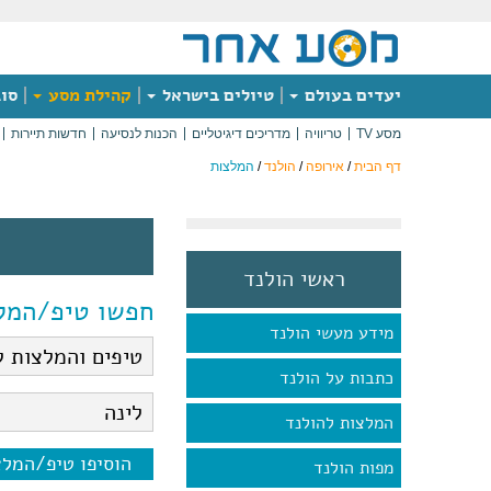
יעדים בעולם
טיולים בישראל
קהילת מסע
סוג
מסע TV
טריוויה
מדריכים דיגיטליים
הכנות לנסיעה
חדשות תיירות
דף הבית
/
אירופה
/
הולנד
/
המלצות
ראשי הולנד
חפשו טיפ/המל
מידע מעשי הולנד
כתבות על הולנד
המלצות להולנד
הוסיפו טיפ/המל
מפות הולנד