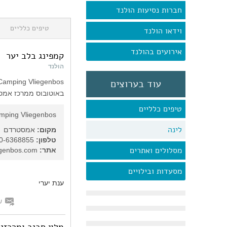
חברות נסיעות הולנד
טיפים כלליים
וידאו הולנד
אירועים בהולנד
קמפינג בלב יער
הולנד
עוד בערוצים
באוטובוס ממרכז אמסט
טיפים כלליים
mping Vliegenbos
לינה
מקום:
אמסטרדם
טלפון:
31-20-6368855
מסלולים ואתרים
אתר:
http://www.vliegenbos.com
מסעדות ובילויים
ענת יערי
ש
מלון חביב ומרכזי