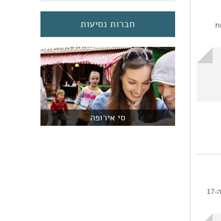
חברות נסיעות
חת
​סי אירופה
מלון Amsterdam Wiechmann באמסטרדם, הולנד מורכב משלושה בתי תעלה משופצים מהמאות ה-17