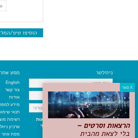
עמו
הוסיפו טיפ/המל
ניוזלטר
מסע אחר א
English
צור קשר
אודות
מידע למפר
תנאי שימו
אני מאשר/ת קבלת ניוזלטר והודעות
רשימת מוצ
הרצאות וסרטים –
שיווקיות, ומאשר/ת כי קראתי והסכמתי
ארכיון ניוזל
בלי לצאת מהבית
לתקנון האתר
ולמדיניות הפרטיות
.
מפת אתר
ניתן לבטל את ההרשמה בכל עת