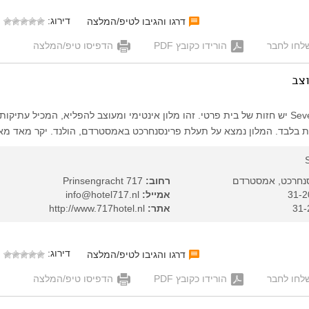
דירוג:
דרגו והגיבו לטיפ/המלצה
לחו לחבר
הורידו כקובץ PDF
הדפיסו טיפ/המלצה
וצב
למלון Seven-One-Seven יש חזות של בית פרטי. זהו מלון אינטימי ומעוצב להפליא, המכיל עתיקו
טות בלבד. המלון נמצא על תעלת פרינסנחרכט באמסטרדם, הולנד. יקר מאד מא
נחרכט, אמסטרדם
רחוב:
Prinsengracht 717
אמייל:
info@hotel717.nl
אתר:
http://www.717hotel.nl
דירוג:
דרגו והגיבו לטיפ/המלצה
לחו לחבר
הורידו כקובץ PDF
הדפיסו טיפ/המלצה