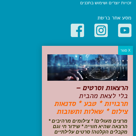
זכויות יוצרים ושימוש בתכנים
מסע אחר ברשת
קטגוריות פופולריות
יעדים
טיולים בישראל
מלונות בוטיק בישראל
טיפים והמלצות
הרצאות וסרטים –
הכנות לנסיעה
בלי לצאת מהבית
טיולי ג'יפים
תרבויות * טבע * סדנאות
טיולים עם ילדים
צילום * שאלות ותשובות
שייט, הפלגות, קרוזים
דיגיטל
מרצים מעולים! * צילומים מרהיבים *
הרצאה שהיא חווייה * שידור חי וגם
עקבו אחרינו בפייסבוק
מקבלים הקלטה! סרטים עלילתיים