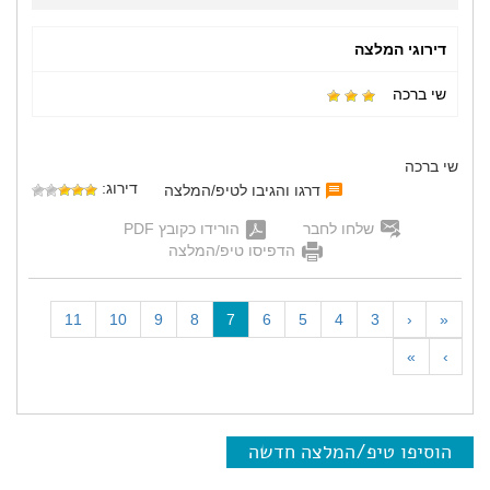
דירוגי המלצה
שי ברכה
שי ברכה
דירוג:
דרגו והגיבו לטיפ/המלצה
שלחו לחבר
הורידו כקובץ PDF
הדפיסו טיפ/המלצה
(
11
10
9
8
7
6
5
4
3
‹
«
c
»
›
u
r
r
e
הוסיפו טיפ/המלצה חדשה
n
t