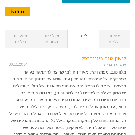
טיפים
לינה
מסלולים
מסעדות
כלליים
ואתרים
ובילויים
לישון טוב ביוניברסל
ארצות הברית
30.11.2014
מלון טוב, מפנק ויקר, מאוד נוח למי שרוצה להתמקד בעיקר
בפארקים של יוניברסל. זהו מלון ענק, שמעוצב בסגנון טרופי מאוד
מרשים. יש אפילו בריכה יפה עם חוף מלאכותי של חול ים ודקלים.
יש המון פעילויות לילדים (וגם למבוגרים), כמו סדנאות יצירה,
תחרויות ספורט ומופעים. אנחנו נהנינו מארוחת ערב ומופע בסגנון
הוואי, עם מזנון אכול כפי יכולתך, מוזיקה וריקודים. לילדים יש
ארוחות עם הדמויות של יוניברסל, אבל שלנו כבר גדולים מדי בשביל
זה. אנחנו בחרנו ללון במקום בעיקר בגלל כל ההטבות בפארקים של
יוניברסל – שאטל חינמי לפארקים, כניסה מוקדמת לפני שעת
הפתיחה לפארק הארי פוטר, והעיקר – פס שמקנה אפשרות לדלג