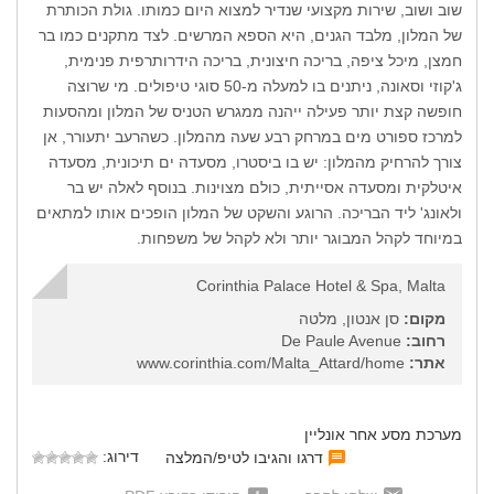
שוב ושוב, שירות מקצועי שנדיר למצוא היום כמותו. גולת הכותרת
של המלון, מלבד הגנים, היא הספא המרשים. לצד מתקנים כמו בר
חמצן, מיכל ציפה, בריכה חיצונית, בריכה הידרותרפית פנימית,
ג'קוזי וסאונה, ניתנים בו למעלה מ-50 סוגי טיפולים. מי שרוצה
חופשה קצת יותר פעילה ייהנה ממגרש הטניס של המלון ומהסעות
למרכז ספורט מים במרחק רבע שעה מהמלון. כשהרעב יתעורר, אן
צורך להרחיק מהמלון: יש בו ביסטרו, מסעדה ים תיכונית, מסעדה
איטלקית ומסעדה אסייתית, כולם מצוינות. בנוסף לאלה יש בר
ולאונג' ליד הבריכה. הרוגע והשקט של המלון הופכים אותו למתאים
במיוחד לקהל המבוגר יותר ולא לקהל של משפחות.
Corinthia Palace Hotel & Spa, Malta
מקום:
סן אנטון, מלטה
רחוב:
De Paule Avenue
אתר:
www.corinthia.com/Malta_Attard/home
מערכת מסע אחר אונליין
דירוג:
דרגו והגיבו לטיפ/המלצה