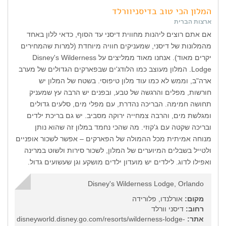
המלון הכי טוב בדיסניוורלד
ארצות הברית
אם אתם רוצים ליהנות מחווית דיסני עד הסוף, כדאי ללון באחד
מהמלונות של דיסני, שמעניקים חוויה מיוחדת (למרות שהמחירים
יקרים מאוד). אנחנו מאוד ממליצים על Disney's Wilderness
Lodge. המלון מעוצב כמו הלודג'ים שבפארקים הגדולים של מערב
ארה"ב, וממש לא כמו עוד מלון טיפוסי. בשטח של המלון יש
חורשות, מפלים והרגשה של טבע, ובפנים יש הרבה עץ שמעניק
תחושה חמימה. הבריכה נהדרת, עם מפלי מים, סלעים גדולים
ומגלשת מים, והרבה צמחייה ירוקה מסביב. יש גם בריכת ילדים
ובריכה שקטה עם ג'קוזי. מה שהכי נחמד במלון זה שהוא נותן
מנוחה אמיתית מכל ההמולה של הפארקים – אפשר לשכור אופניים
ולטייל בשבלים המיוערים של המלון, לשכור סירות ולשוט במרינה
ואפילו לדוג. לילדים יש מועדון ילדים מושקע וגן שעשועים גדול.
Disney's Wilderness Lodge, Orlando
מקום:
אורלנדו, פלורידה
רחוב:
דיסני וורלד
אתר:
disneyworld.disney.go.com/resorts/wilderness-lodge-