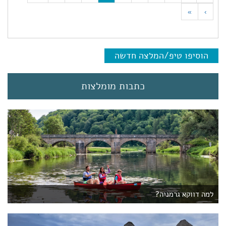
c
»
›
u
r
r
e
הוסיפו טיפ/המלצה חדשה
n
t
)
כתבות מומלצות
למה דווקא גרמניה?