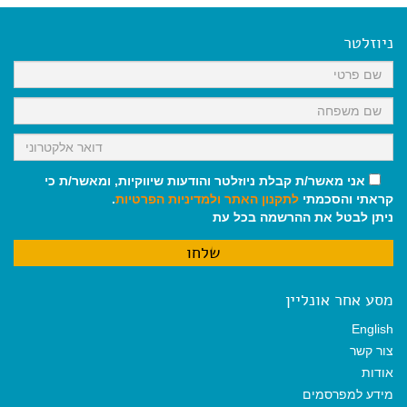
e
i
i
t
e
b
l
l
s
g
o
A
r
ניוזלטר
o
p
a
k
p
m
אני מאשר/ת קבלת ניוזלטר והודעות שיווקיות, ומאשר/ת כי
קראתי והסכמתי
לתקנון האתר
ולמדיניות הפרטיות
.
ניתן לבטל את ההרשמה בכל עת
מסע אחר אונליין
English
צור קשר
אודות
מידע למפרסמים