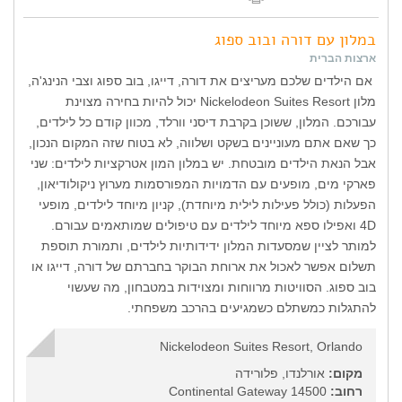
במלון עם דורה ובוב ספוג
ארצות הברית
אם הילדים שלכם מעריצים את דורה, דייגו, בוב ספוג וצבי הנינג'ה,
מלון Nickelodeon Suites Resort יכול להיות בחירה מצוינת
עבורכם. המלון, ששוכן בקרבת דיסני וורלד, מכוון קודם כל לילדים,
כך שאם אתם מעוניינים בשקט ושלווה, לא בטוח שזה המקום הנכון,
אבל הנאת הילדים מובטחת. יש במלון המון אטרקציות לילדים: שני
פארקי מים, מופעים עם הדמויות המפורסמות מערוץ ניקולודיאון,
הפעלות (כולל פעילות לילית מיוחדת), קניון מיוחד לילדים, מופעי
4D ואפילו ספא מיוחד לילדים עם טיפולים שמותאמים עבורם.
למותר לציין שמסעדות המלון ידידותיות לילדים, ותמורת תוספת
תשלום אפשר לאכול את ארוחת הבוקר בחברתם של דורה, דייגו או
בוב ספוג. הסוויטות מרווחות ומצוידות במטבחון, מה שעשוי
להתגלות כמשתלם כשמגיעים בהרכב משפחתי.
Nickelodeon Suites Resort, Orlando
מקום:
אורלנדו, פלורידה
רחוב:
14500 Continental Gateway