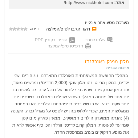
אתר:
http://www.nickhotel.com/
מערכת מסע אחר אונלייו
דירוג:
דרגו והגיבו לטיפ/המלצה
שלחו לחבר
הורידו כקובץ PDF
הדפיסו טיפ/המלצה
מלון מפנק באורלנדו
ארצות הברית
במהלך החופשה המשפחתית באורלנדו התארחנו, זוג הורים ושני
ילדים, במלון מריוט. זהו מלון ענקי (2,000 חדרים!) ומרשים מאוד,
עם המון אטרקציות, שהיה כיף לחזור אליו בכל ערב וגם לעשות בו
יום אחד של מנוחה במהלך השבוע שבילינו באורלנדו, כשרצינו יום
יותר שקט ורגוע. יש בו שש בריכות יפהפיות והילדים נהנו במיוחד
ממגלשות המים, שכדי לגלוש בהן יש לטפס על מגדל גבוה. הקטנה
(4) נהנתה ממועדון הילדים המושקע, וממעין פארק מים קטן
שמיועד לפעוטות. המלון קרוב לדיסני וורלד והכי כיף אפשר לראות
את מופע הזיקוקים בערב ממרפסת החדר.