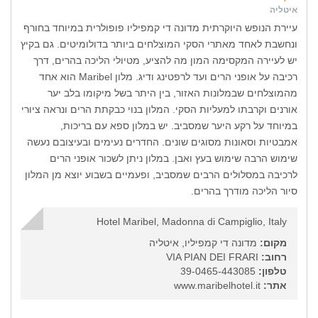
איטליה
עיירת הנופש היוקרתית מדונה די קמפיליו פופולרית במיוחד בחורף
ונחשבת לאחד מאתרי הסקי המוצלחים ביותר בדולומיטים. גם בקיץ
יש לעיירה המקסימה המון מה להציע, מטיולי הליכה בהרים, דרך
רכיבה על אופני הרים ועד לרפטינג ודיג. מלון Maribel הוא אחד
מהמוצלחים שבמלונות האזור, בין היתר בשל מיקומו בלב יער
אורנים וקרבתו למעליות הסקי. המלון בנוי כבקתת הרים ונראה ציורי
במיוחד על רקע היער שמסביב. יש במלון ספא עם בריכות,
אמבטיות וסאונות מסוגים שונים. החדרים נעימים ובעיצובם נעשה
שימוש הרבה שימוש בעץ ואבן. במלון ניתן לשכור אופני הרים
לרכיבה במסלולים הרבים שמסביב, ופעמיים בשבוע יוצא מן המלון
סיור הליכה מודרך בהרים.
Hotel Maribel, Madonna di Campiglio, Italy
מקום:
מדונה די קמפיליו, איטליה
רחוב:
VIA PIAN DEI FRARI
טלפון:
39-0465-443085
אתר:
www.maribelhotel.it