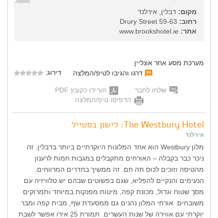
מקום:
דבלין, אירלנד
רחוב:
59-63 Drury Street
אתר:
www.brookshotel.ie
מערכת מסע אחר אונליין
דירוג:
דרגו והגיבו לטיפ/המלצה
שלחו לחבר
הורידו כקובץ PDF
הדפיסו טיפ/המלצה
The Westbury Hotel: לישון בסטייל
אירלנד
מלון Westbury הוא אחד המלונות היוקרתיים ביותר בדבלין. זה
ניכר כבר בקבלה – האורחים מתקבלים במגבות חמות לרענון
מהטיסה וזוכים לכוס תה חם. זה ממשיך בחדרים המרווחים,
הנעימים והנקיים להפליא, שגם בפשוטים שבהם יש טלוויזיה עם
מסך שטוח וגדול, מכונת קפה, מיטות מפנקות במיוחד ותמרוקים
משובחים. אורחי המלון נהנים גם ממסעדת שף, מבית קפה ומבר
יוקרתי עם אווירה של שנות העשרים. תמורת 25 אירו אפשר לשבת