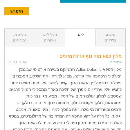
טיפים
לינה
מסלולים
מסעדות
כלליים
ואתרים
ובילויים
מלון ספא מול נוף הדולומיטים
איטליה
30.11.2014
מלון הספא Adler Dolomiti הממוקם בעיירה אורטיסי שבעמק
האלפיני היפהפה ואל גרדנה, מציע לאורחיו את השילוב המנצח בין
פעילות בטבע לבין הנאות הגוף. קשה לחשוב על מקום מוצלח יותר
להגיע אליו אחרי יום מפרך של הליכה באחד ממסלולי הטיול הרבים
שמסביב למלון. עולם המים של המלון מציע מגוון בריכות
מחוממות, חלקן מקורות וחלקן פתוחות לנוף מדהים, בחלקן יש
זרמים ובאחרות מי מלח. זאת בנוסף למגוון מיני סאונות, אמבט
וג'קוזי. כל אלה על רקע התפאורה המרהיבה של הדולומיטים. בנוסף
לאלה ניתנים במקום מגוון טיפולי ספא ועיסויים להרגעת הגוף
הדואב מיום של טיולים (או סקי, אם הגעתם בחורף). חדרי המלון