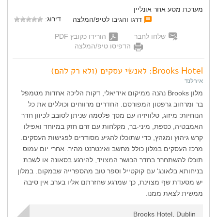
מערכת מסע אחר אונליין
דירוג:
דרגו והגיבו לטיפ/המלצה
שלחו לחבר
הורידו כקובץ PDF
הדפיסו טיפ/המלצה
Brooks Hotel: לאנשי עסקים (ולא רק להם)
אירלנד
מלון Brooks נהנה ממיקום אידיאלי, דקות הליכה אחדות מטמפל
בר ומרחוב גרפטון המפורסם. החדרים מרווחים וכוללים את כל
הנוחיות: מיזוג, טלוויזיה עם מסך פלסמה שניתן לסובב לכיוון חדר
האמבטיה, כספת, מיני-בר, מקלחות עם זרם חזק במיוחד ואפילו
קרש גיהוץ ומגהץ, כדי שתוכלו להגיע מסודרים לפגישות העסקים.
מרכז העסקים במלון כולל מחשב ואינטרנט מהיר. אחרי יום עמוס
תוכלו להשתחרר בחדר הכושר המצויד, להירגע בסאונה או לשבת
בניחותא בלאונג' עם קוקטייל וספר טוב מהספרייה שבמקום. במלון
יש מסעדת שף מצוינת, כך שמרגע שחזרתם אליו בערב אין סיבה
ממשית לצאת ממנו.
Brooks Hotel, Dublin