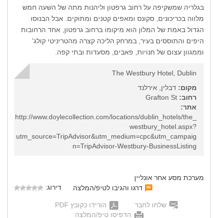
בגלריה שמשקיפה על רחוב גרפטון וליהנות מתה של השעה חמש
מלווה בכריכונים, סקונס ומאפים קטנים ומתוקים. אבל הבנוסו
הגדול באמת של המלון הוא מיקומו ברחוב גרפטון, אחד הרחובות
היפים והתוססים בעיר, במרחק הליכה קצרה מהטריניטי קולג'
וממגוון עצום של חנויות, פאבים, מסעדות ובתי קפה.
The Westbury Hotel, Dublin
מקום:
דבלין, אירלנד
רחוב:
Grafton St
אתר:
http://www.doylecollection.com/locations/dublin_hotels/the_
westbury_hotel.aspx?
utm_source=TripAdvisor&utm_medium=cpc&utm_campaig
n=TripAdvisor-Westbury-BusinessListing
מערכת מסע אחר אונליין
דירוג:
דרגו והגיבו לטיפ/המלצה
שלחו לחבר
הורידו כקובץ PDF
הדפיסו טיפ/המלצה