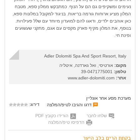
נעימים ומשקיפים גם הם על הנוף. כמתבקש ממלון ספא, מטבח
המלון מציע ארוחות גורמה בריאות. בניגוד למקובל במלונות ספא,
כאן אוהבים ילדים, ודאגו להם למועדון מיוחד עם שלל פעילויות.
בנוסף, את המלון מקיף פארק מקסים עם אגם, מתקני שעשועים
ופינת חי.
Adler Dolomiti Spa And Sport Resort, Italy
מקום:
אורטיסי, ואל גארדנה, איטליה
טלפון:
39-0471775001
אתר:
www.adler-dolomiti.com
מערכת מסע אחר אונליין
דירוג:
דרגו והגיבו לטיפ/המלצה
שלחו לחבר
הורידו כקובץ PDF
הדפיסו טיפ/המלצה
בקתת הרים בלב היער