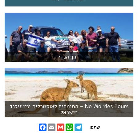
דרך הנוף
No Worries Tours – המומחים לאוסטרליה וניו זילנד
בישראל
F
E
G
W
T
שתפו:
a
m
m
h
e
c
a
a
a
l