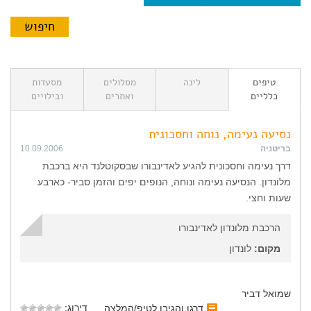
טיפים
לינה
מסלולים
מסעדות
כלליים
ואתרים
ובילויים
נסיעה נעימה, נוחה וחסכונית
בריטניה
10.09.2006
דרך נעימה וחסכונית להגיע לאדינבורו שבסקוטלנד היא ברכבת
מלונדון. הנסיעה נעימה ונוחה, הנופים יפים והזמן סביר- כארבע
שעות וחצי.
הרכבת מלונדון לאדינבורו
מקום:
לונדון
שמואל דביר
דירוג:
דרגו והגיבו לטיפ/המלצה