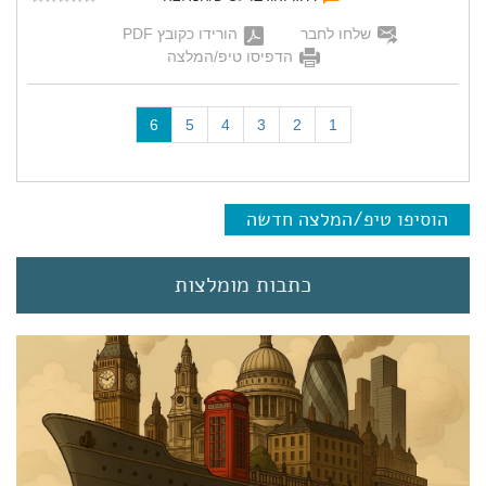
שלחו לחבר
הורידו כקובץ PDF
הדפיסו טיפ/המלצה
(
6
5
4
3
2
1
c
u
r
r
הוסיפו טיפ/המלצה חדשה
e
n
t
כתבות מומלצות
)