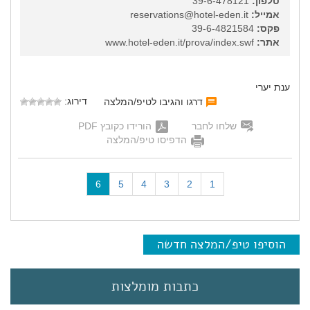
טלפון:
39-6-478121
אמייל:
reservations@hotel-eden.it
פקס:
39-6-4821584
אתר:
www.hotel-eden.it/prova/index.swf
ענת יערי
דירוג:
דרגו והגיבו לטיפ/המלצה
שלחו לחבר
הורידו כקובץ PDF
הדפיסו טיפ/המלצה
(
6
5
4
3
2
1
c
u
r
r
הוסיפו טיפ/המלצה חדשה
e
n
t
כתבות מומלצות
)