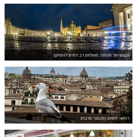
מפגש של תקווה: משלחת רב דתית לוותיקן
רומא: זוטות ומכמני תרבות