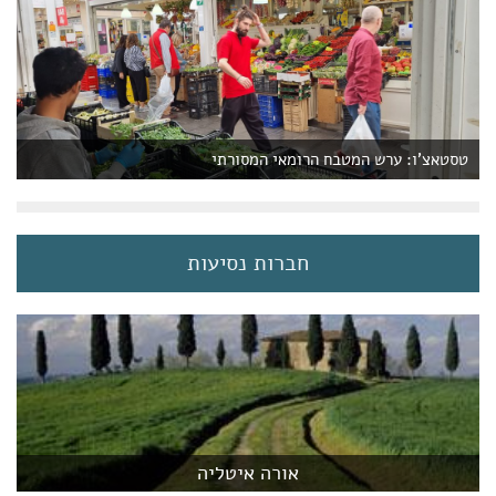
טסטאצ'ו: ערש המטבח הרומאי המסורתי
חברות נסיעות
אורה איטליה