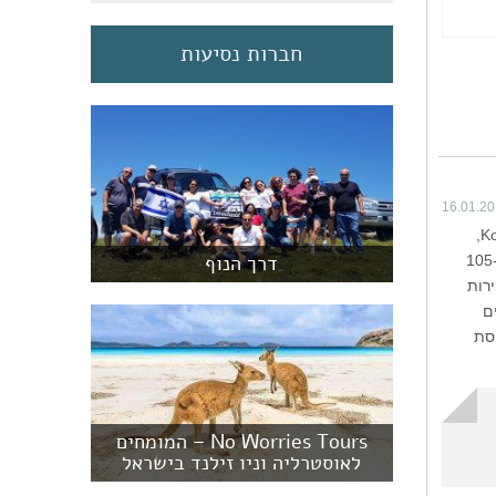
חברות נסיעות
16.01.2
אחת החוויות המדהימות של הטיול שלי ביפן היתה הלינה במנזר Eiko in בעיירת המקדשים Koya San,
דרך הנוף
שנמצאת במרחק שעתיים נסיעה, דרומית לאוסקה. הלינה במנזר אמנם לא זולה – 10,500 ין שהם כ-105
ירות
ים
סת
No Worries Tours – המומחים
לאוסטרליה וניו זילנד בישראל