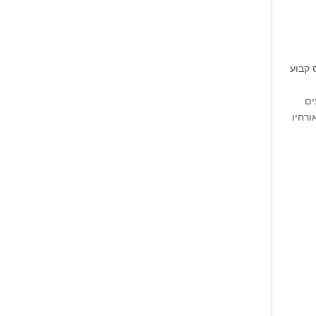
 קבוע
עים
ורחיו