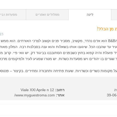
לינה
מסלולים ואתרים
מסעדות וביל
 מן הכלל!
015
מקום מקסים!!! בעל הB&B הוא אדם נהדר, מקשיב, מסביר פנים וקשוב לצרכי האורחים. הוא ממש
ר עד שהבנו הכל. שיגענו אותו בשאלות והוא ענה בסבלנות רבה. המלון מאוד 
 פועלת והיה קפוא בחוץ כשבפנים הסתובבנו בביגוד דק. יש וואי פיי. קרוב מ
ר שגרים בו יהודים ויש מסעדות כשרות. יש מטרו שמגיע לעיר ולמיקומים מרכזי
 על מקומות כשרים וכשרויות. שעות פתיחה ותחבורה ומחירים. בקיצור – פנטסט
ה
רחוב:
Viale XXI Aprile n 12
אתר:
www.myguestroma.com/