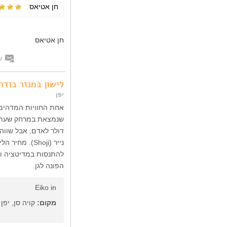
חן אטיאס
חן אטיאס
ש
לישון במנזר בודהי
יפן
דולר לאדם, אבל שווה 
נייר (Shoji)
להתנסות במדיטציה וב
הפונה לגן.
Eiko in
מקום:
קויה סן, יפן