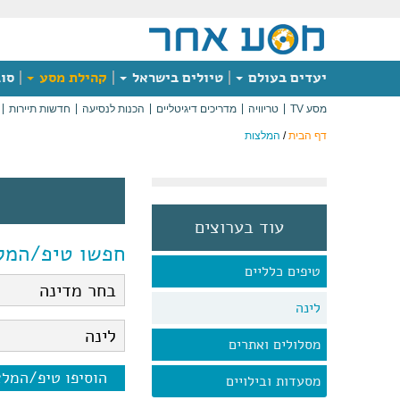
יעדים בעולם
טיולים בישראל
קהילת מסע
סוג
מסע TV
טריוויה
מדריכים דיגיטליים
הכנות לנסיעה
חדשות תיירות
דף הבית
/
המלצות
עוד בערוצים
חפשו טיפ/המל
טיפים כלליים
לינה
מסלולים ואתרים
הוסיפו טיפ/המל
מסעדות ובילויים