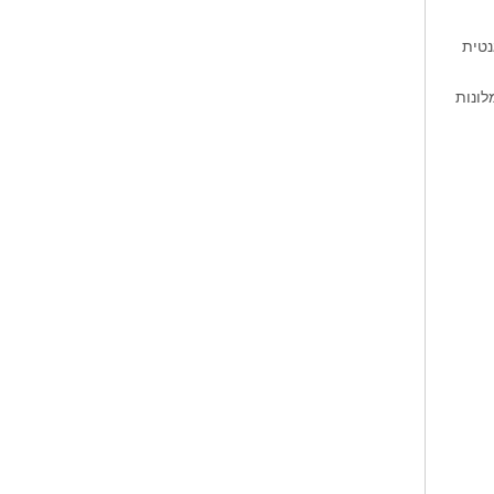
נטית
לונות