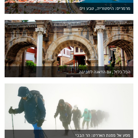
מרמריס: היסטוריה, טבע וים
הכל כלול, גם הדאגה לסביבה
מסע אל פסגת האררט: הר הבכי