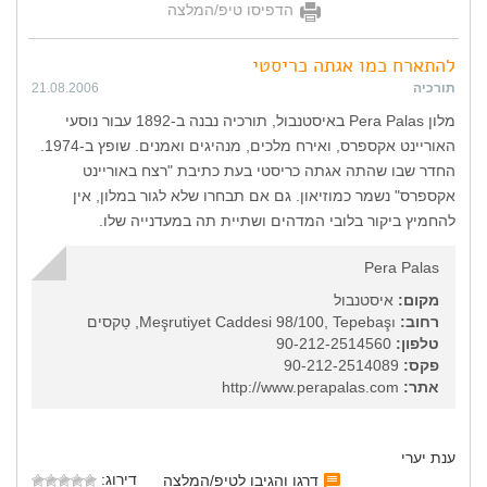
הדפיסו טיפ/המלצה
להתארח כמו אגתה כריסטי
תורכיה
21.08.2006
מלון Pera Palas באיסטנבול, תורכיה נבנה ב-1892 עבור נוסעי
האוריינט אקספרס, ואירח מלכים, מנהיגים ואמנים. שופץ ב-1974.
החדר שבו שהתה אגתה כריסטי בעת כתיבת "רצח באוריינט
אקספרס" נשמר כמוזיאון. גם אם תבחרו שלא לגור במלון, אין
להחמיץ ביקור בלובי המדהים ושתיית תה במעדנייה שלו.
Pera Palas
מקום:
איסטנבול
רחוב:
Meşrutiyet Caddesi 98/100, Tepebaşı‎, טַקסים
טלפון:
90-212-2514560
פקס:
90-212-2514089
אתר:
http://www.perapalas.com
ענת יערי
דירוג:
דרגו והגיבו לטיפ/המלצה