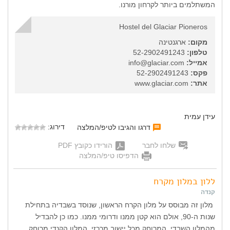
המשתלמים ביותר לקרחון מורנו.
Hostel del Glaciar Pioneros
מקום:
ארגנטינה
טלפון:
52-2902491243
אמייל:
info@glaciar.com
פקס:
52-2902491243
אתר:
www.glaciar.com
עידן עמית
דירוג:
דרגו והגיבו לטיפ/המלצה
שלחו לחבר
הורידו כקובץ PDF
הדפיסו טיפ/המלצה
ללון במלון מקרח
קנדה
מלון זה מבוסס על מלון הקרח הראשון, שנוסד בשבדיה בתחילת
שנות ה-90, אולם הוא קטן ממנו ודרומי ממנו. כמו כן להבדיל
מהמלון השבדי, המרוחק מכל יישוב מרכזי, המלון הקנדי מרוחק