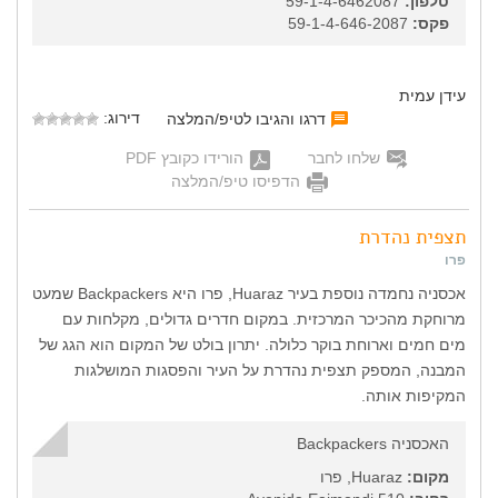
טלפון:
59-1-4-6462087
פקס:
59-1-4-646-2087
עידן עמית
דירוג:
דרגו והגיבו לטיפ/המלצה
שלחו לחבר
הורידו כקובץ PDF
הדפיסו טיפ/המלצה
תצפית נהדרת
פרו
אכסניה נחמדה נוספת בעיר Huaraz, פרו היא Backpackers שמעט
מרוחקת מהכיכר המרכזית. במקום חדרים גדולים, מקלחות עם
מים חמים וארוחת בוקר כלולה. יתרון בולט של המקום הוא הגג של
המבנה, המספק תצפית נהדרת על העיר והפסגות המושלגות
המקיפות אותה.
האכסניה Backpackers
מקום:
Huaraz, פרו