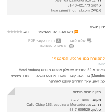
רחוב:
Avenida Eaimondi 510
טלפון:
51-43-421773
אמייל:
huarazinn@hotmail.com
עידן עמית
דירוג:
דרגו והגיבו לטיפ/המלצה
שלחו לחבר
הורידו כקובץ PDF
הדפיסו טיפ/המלצה
להתארח כמו ארנסט המינגוויי
קובה
באחד מ-52 החדרים שבמלון אמבוס מונדוס (Hotel Ambos
Mundos) בהוואנה, קובה התגורר ארנסט המינגוויי. החדר משמש
כמוזיאון. שאר החדרים שופצו לאחרונה.
מלון אמבוס מונדוס
מקום:
הוואנה, קובה
רחוב:
Calle Obisp 153, esquina a Mercaderess
טלפון:
53-7-609529