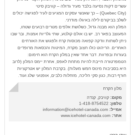
עשרים דקות נסיעה בלבד מעיר גדולה – קוויבק סיטי
(Quebec City) – כך שאנשי עסקים המגיעים לעיר לפגישה יכולים
לשלב בביקורם לילה באיגלו מודרני.
המלון הוא מבנה גדול, כשלושת אלפים מטרים רבועים שטחו,
המעוצב בפאר רב. יש בו אולם קולנוע, שתי גלריות אמנות, ובר שבו
ניתן לשתות וודקה קפואה מכוסות קרח ולפגוש את האורחים
האחרים. הריהוט כולו חצוב מקרח, המיטות והכסאות מרופדים
בעורות ובפרוות. דבר אחד שאין במלון הקרח הוא חימום:
הטמפרטורה חייבת להיות מתחת לאפס, אחרת יימס המלון (לרוב
היא בסביבות מינוס חמש מעלות). בקרבת המלון יש אטרקציות
חורף רבות, כגון סקי הליכה, מזחלות כלבים, אופנועי שלג ועוד.
מלון הקרח
מקום:
קוויבק, קנדה
טלפון:
1-418-8754522
אמייל:
information@icehotel-canada.com
אתר:
www.icehotel-canada.com