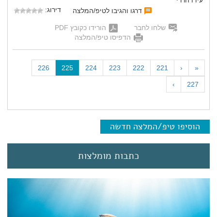
עידו הררי
דירוג:
דרגו והגיבו לטיפ/המלצה
שלחו לחבר
הורידו כקובץ PDF
הדפיסו טיפ/המלצה
(
226
225
224
223
222
221
‹
«
c
›
227
u
r
r
e
הוסיפו טיפ/המלצה חדשה
n
t
)
כתבות מומלצות