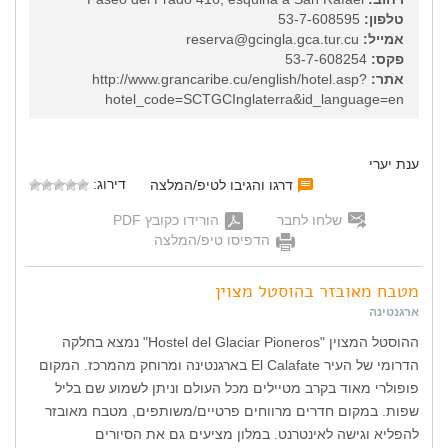
טלפון:
53-7-608595
אמייל:
reserva@gcingla.gca.tur.cu
פקס:
53-7-608254
אתר:
http://www.grancaribe.cu/english/hotel.asp?
hotel_code=SCTGCInglaterra&id_language=en
ענת יערי
דירוג:
דרגו והגיבו לטיפ/המלצה
שלחו לחבר
הורידו כקובץ PDF
הדפיסו טיפ/המלצה
מטבח מאובזר בהוסטל מצוין
ארגנטינה
ההוסטל המצוין "Hostel del Glaciar Pioneros" נמצא בחלקה
הדרומי של העיר El Calafate בארגנטינה ומרוחק מהמרכז. המקום
פופולרי מאוד בקרב מטיילים מכל העולם וניתן לשמוע שם בליל
שפות. במקום חדרים מרווחים פרטיים/משותפים, מטבח מאובזר
להפליא וגישה לאינטרנט. במלון מציעים גם את הסיורים