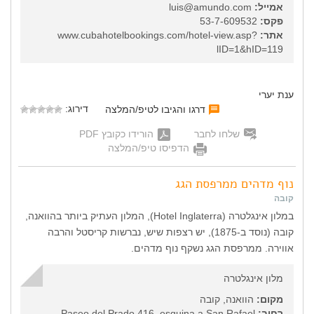
אמייל:
luis@amundo.com
פקס:
53-7-609532
אתר:
www.cubahotelbookings.com/hotel-view.asp?
lID=1&hID=119
ענת יערי
דירוג:
דרגו והגיבו לטיפ/המלצה
שלחו לחבר
הורידו כקובץ PDF
הדפיסו טיפ/המלצה
נוף מדהים ממרפסת הגג
קובה
במלון אינגלטרה (Hotel Inglaterra), המלון העתיק ביותר בהוואנה,
קובה (נוסד ב-1875), יש רצפות שיש, נברשות קריסטל והרבה
אווירה. ממרפסת הגג נשקף נוף מדהים.
מלון אינגלטרה
מקום:
הוואנה, קובה
רחוב:
Paseo del Prado 416, esquina a San Rafael